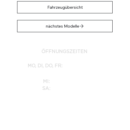
Fahrzeugübersicht
nächstes Modelle
ÖFFNUNGSZEITEN
MO, DI, DO, FR:
09:00 – 12:00 Uhr | 14:00 – 18:00 Uhr
09:00 – 12:00 Uhr
MI:
09:00 – 13:00 Uhr
SA: