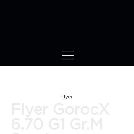
NEUFAHRZEUG
Flyer
Flyer GorocX
6.70 G1 Gr.M