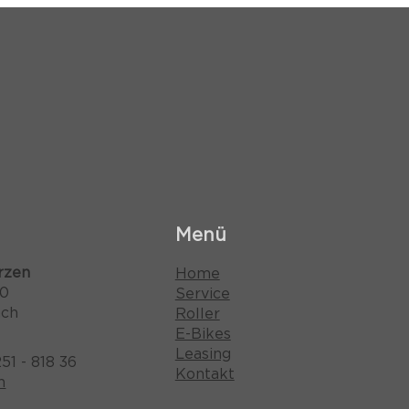
Menü
rzen
Home
10
Service
ach
Roller
E-Bikes
Leasing
51 - 818 36
Kontakt
n