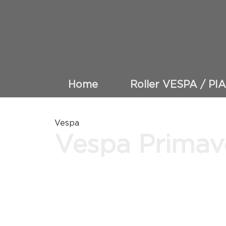
Home
Roller VESPA / PI
Vespa
Vespa Primav