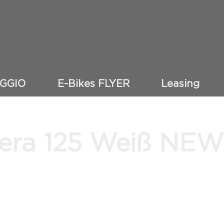
AGGIO
E-Bikes FLYER
Leasing
era 125 Weiß NEW